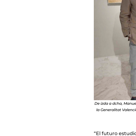
De izda a dcha, Manuel
la Generalitat Valenc
“El futuro estudi