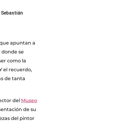
 Sebastián
 que apuntan a
l donde se
ser como la
Y el recuerdo,
as de tanta
rector del
Museo
sentación de su
ezas del pintor