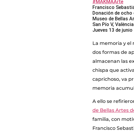
#MAKMAArte
Francisco Sebasti
Donación de ocho o
Museo de Bellas A
San Pío V, València
Jueves 13 de junio
La memoria y el 
dos formas de ap
almacenan las ex
chispa que activa
caprichoso, va p
memoria acumul
A ello se refirie
de Bellas Artes d
familia, con moti
Francisco Sebasti