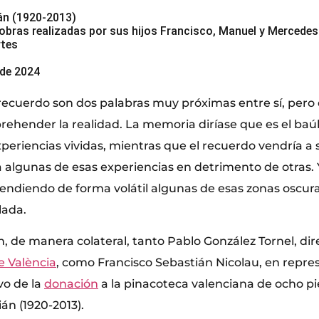
án (1920-2013)
bras realizadas por sus hijos Francisco, Manuel y Mercedes
rtes
 de 2024
recuerdo son dos palabras muy próximas entre sí, pero
rehender la realidad. La memoria diríase que es el baú
periencias vividas, mientras que el recuerdo vendría a 
 algunas de esas experiencias en detrimento de otras. 
rendiendo de forma volátil algunas de esas zonas oscur
ada.
ron, de manera colateral, tanto Pablo González Tornel, di
e València
, como Francisco Sebastián Nicolau, en repre
vo de la
donación
a la pinacoteca valenciana de ocho pi
án (1920-2013).