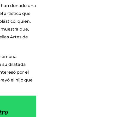
ue han donado una
l artístico que
lástico, quien,
a muestra que,
ellas Artes de
 memoria
 su dilatada
nteresó por el
rayó el hijo que