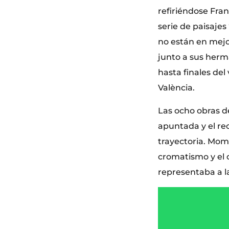
refiriéndose Fra
serie de paisajes
no están en mejo
junto a sus herm
hasta finales del
València.
Las ocho obras d
apuntada y el re
trayectoria. Mome
cromatismo y el c
representaba a la