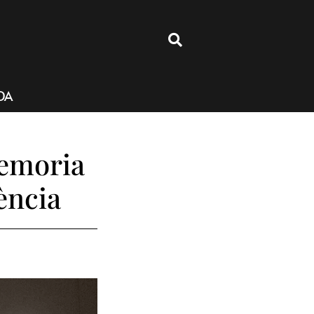
4
DA
memoria
ència