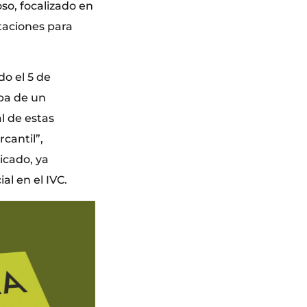
so, focalizado en
ataciones para
do el 5 de
aba de un
l de estas
cantil”,
icado, ya
al en el IVC.