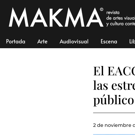
Portada
Arte
Audiovisual
Escena
Li
El EACC
las est
público
2 de noviembre d