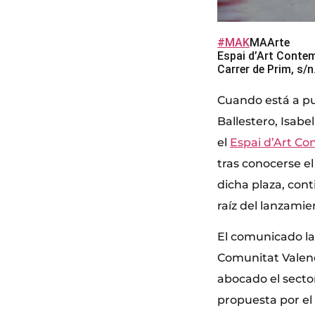
#MAK
MAArte
Espai d’Art Conte
Carrer de Prim, s/n
Cuando está a pu
Ballestero, Isabe
el
Espai d’Art Co
tras conocerse e
dicha plaza, cont
raíz del lanzamie
El comunicado la
Comunitat Valenc
abocado el sector
propuesta por el 