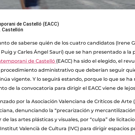
mporani de Castelló (EACC)
. Castellón
nto de saberse quién de los cuatro candidatos (Irene Gr
l Puig y Carles Ángel Saurí) que se han presentado a la p
ntemporani de Castelló
(EACC) ha sido el elegido, el rev
l procedimiento administrativo que deberían seguir qu
inúa vigente. Y lo seguirá estando, porque lo que se ha
nto de la convocatoria para dirigir el EACC viene de lejos
nzado por la Asociación Valenciana de Críticos de Arte 
iana, denunciando la “precarización y mercantilización”
 de las artes plásticas y visuales, por “culpa” de licitac
Institut Valencià de Cultura (IVC) para dirigir espacios 