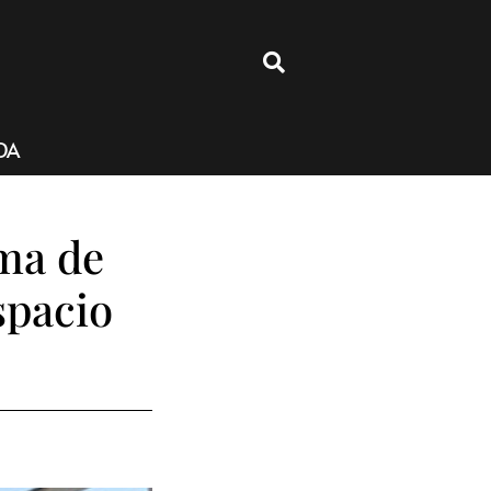
4
DA
ma de
spacio