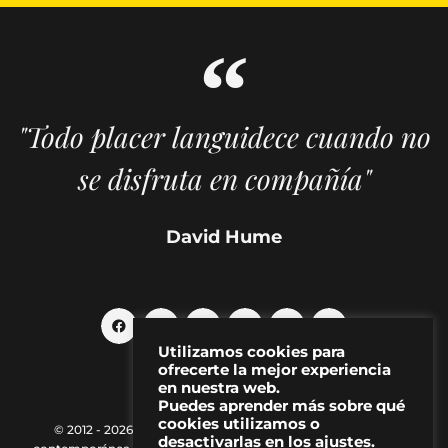
"Todo placer languidece cuando no
se disfruta en compañía"
David Hume
Utilizamos cookies para
ofrecerte la mejor experiencia
en nuestra web.
Puedes aprender más sobre qué
cookies utilizamos o
© 2012 - 2026 MAKMA | Revista de artes visuales y cultura
desactivarlas en los ajustes.