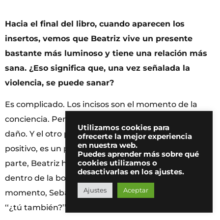
Hacia el final del libro, cuando aparecen los
insertos, vemos que Beatriz vive un presente
bastante más luminoso y tiene una relación más
sana. ¿Eso significa que, una vez señalada la
violencia, se puede sanar?
Es complicado. Los incisos son el momento de la
conciencia. Pero, fíjate, que ahí sigue haciéndose
Utilizamos cookies para
daño. Y el otro personaje, masculino, pero en
ofrecerte la mejor experiencia
en nuestra web.
positivo, es un personaje herido también. En una
Puedes aprender más sobre qué
cookies utilizamos o
parte, Beatriz habla de esos mordiscos que se da
desactivarlas en los ajustes.
dentro de la boca de manera inconsciente y, en un
Ajustes
Aceptar
momento, Sebas se muerde, a lo que ella le dice
‘‘¿tú también?’’.