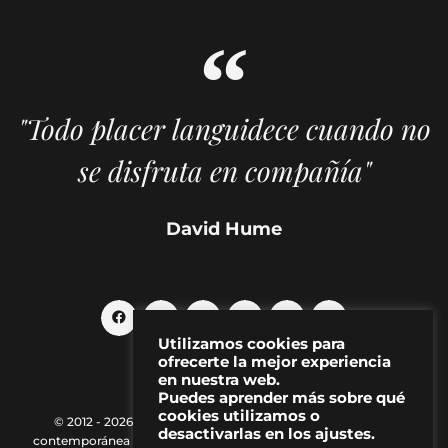
"Todo placer languidece cuando no
se disfruta en compañía"
David Hume
Utilizamos cookies para
ofrecerte la mejor experiencia
en nuestra web.
Puedes aprender más sobre qué
cookies utilizamos o
© 2012 - 2026 MAKMA | Revista de artes visuales y cultura
desactivarlas en los ajustes.
contemporánea |
Política de Privacidad
|
Aviso Legal
|
Contacto