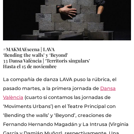
#MAKMAEscena | LAVA
‘Bending the walls’ y ‘Beyond’
33 Dansa València | ‘Territoris singulars’
Hasta el 15 de noviembre
La compañía de danza LAVA puso la rúbrica, el
pasado martes, a la primera jornada de
Dansa
València
(cuarto si contamos las jornadas de
‘Moviments Urbans’) en el Teatre Principal con
‘Bending the walls’ y ‘Beyond’, creaciones de
Fernando Hernando Magadán y La Intrusa (Virginia
García y Damián Muñoz), respectivamente. Una