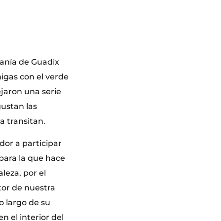
danía de Guadix
igas con el verde
ejaron una serie
gustan las
a transitan.
dor a participar
para la que hace
leza, por el
tor de nuestra
lo largo de su
 el interior del