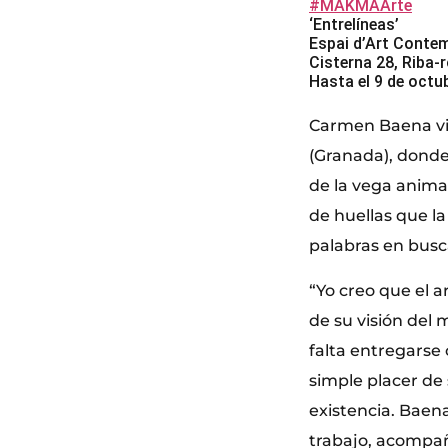
#MAKMAArte
‘Entrelíneas’
Espai d’Art Contem
Cisterna 28, Riba-r
Hasta el 9 de octu
Carmen Baena viv
(Granada), donde
de la vega animad
de huellas que la
palabras en busc
“Yo creo que el 
de su visión del
falta entregarse
simple placer de 
existencia. Baena
trabajo, acompañ