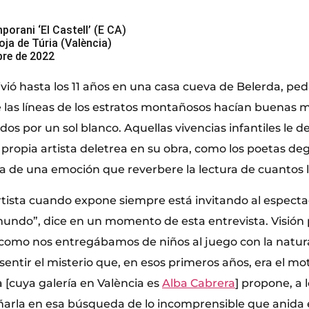
porani ‘El Castell’ (E CA)
oja de Túria (València)
bre de 2022
ió hasta los 11 años en una casa cueva de Belerda, pe
 las líneas de los estratos montañosos hacían buenas m
os por un sol blanco. Aquellas vivencias infantiles le d
 propia artista deletrea en su obra, como los poetas de
a de una emoción que reverbere la lectura de cuantos l
artista cuando expone siempre está invitando al especta
 mundo”, dice en un momento de esta entrevista. Visión 
 como nos entregábamos de niños al juego con la natura
sentir el misterio que, en esos primeros años, era el mo
 [cuya galería en València es
Alba Cabrera
] propone, a 
arla en esa búsqueda de lo incomprensible que anida en