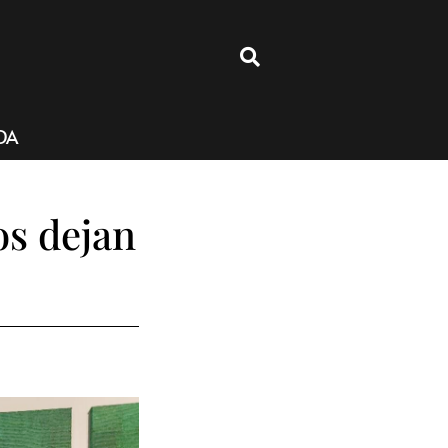
4
DA
os dejan