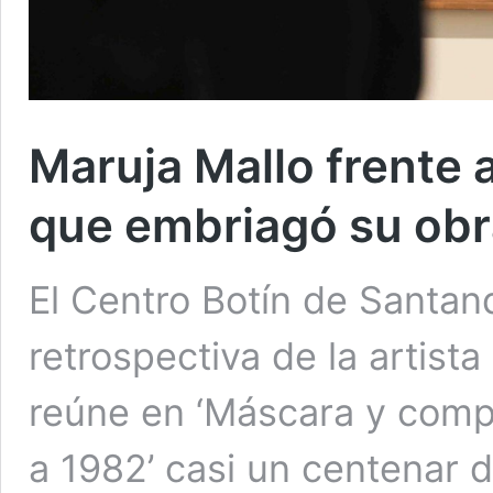
Maruja Mallo frente 
que embriagó su obr
El Centro Botín de Santan
retrospectiva de la artist
reúne en ‘Máscara y compá
a 1982’ casi un centenar d