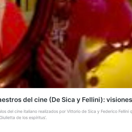
tros del cine (De Sica y Fellini): visiones
s del cine italiano realizados por Vittorio de Sica y Federico Fellini
Giulietta de los espíritus’.