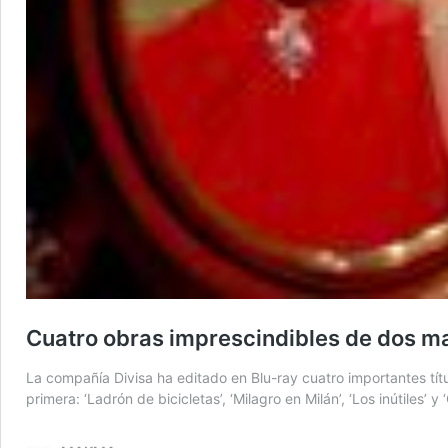
Cuatro obras imprescindibles de dos maes
La compañía Divisa ha editado en Blu-ray cuatro importantes título
primera: ‘Ladrón de bicicletas’, ‘Milagro en Milán’, ‘Los inútiles’ y ‘