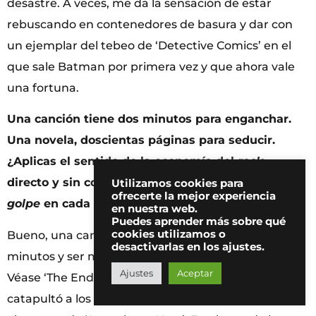
desastre. A veces, me da la sensación de estar
rebuscando en contenedores de basura y dar con
un ejemplar del tebeo de ‘Detective Comics’ en el
que sale Batman por primera vez y que ahora vale
una fortuna.
Una canción tiene dos minutos para enganchar.
Una novela, doscientas páginas para seducir.
¿Aplicas el sentido de la economía del
rock
,
directo y sin concesiones, a tu prosa? ¿Buscas ese
Utilizamos cookies para
ofrecerte la mejor experiencia
golpe
en cada párrafo?
en nuestra web.
Puedes aprender más sobre qué
cookies utilizamos o
Bueno, una canción puede durar más de dos
desactivarlas en los ajustes.
minutos y ser muy buena o, si prefieres, muy eficaz.
Ajustes
Aceptar
Véase ‘The End’, que dura casi doce minutos, y
catapultó a los [The] Doors de nuevo a la gloria tras